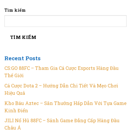
Tìm kiếm
TÌM KIẾM
Recent Posts
CS:GO 88FC – Tham Gia Cá Cược Esports Hàng Đầu
Thế Giới
Cá Cược Dota 2 – Hướng Dẫn Chi Tiết Và Mẹo Chơi
Hiệu Quả
Kho Báu Aztec – Săn Thưởng Hấp Dẫn Với Tựa Game
Kinh Điển
JILI Nổ Hũ 88FC – Sảnh Game Đẳng Cấp Hàng Đầu
Châu Á