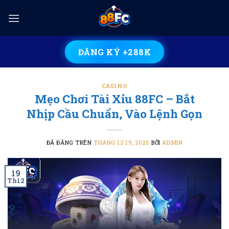
Chuyển
đến
nội
dung
ĐĂNG KÝ +288K
CASINO
Mẹo Chơi Tài Xỉu 88FC – Bắt
Nhịp Cầu Chuẩn, Vào Lệnh Gọn
ĐÃ ĐĂNG TRÊN
THÁNG 12 19, 2025
BỞI
ADMIN
19
Th12