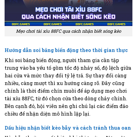
Mẹo chơi tài xỉu 88FC qua cách nhận biết sóng kèo
Hướng dẫn soi bảng biến động theo thời gian thực
Khi soi bảng biến động, người tham gia cần tập
trung vào ba yếu tố gồm tốc độ nhảy số, độ lệch giữa
hai cửa và mức thay đổi tỷ lệ trả. Sự thay đổi càng
nhiều, càng mượt thì xu hướng càng rõ. Đây cũng
chính là thời điểm chín muồi để áp dụng mẹo chơi
tài xỉu 88FC, từ đó chọn cửa theo dòng chảy chính.
Bên cạnh đó, hội viên nên ghi chú lại các điểm đảo
chiều để nhận diện mô hình lặp lại.
Dấu hiệu nhận biết kèo bẫy và cách tránh thua oan