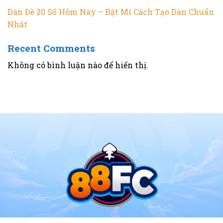
Dàn Đề 20 Số Hôm Nay – Bật Mí Cách Tạo Dàn Chuẩn
Nhất
Recent Comments
Không có bình luận nào để hiển thị.