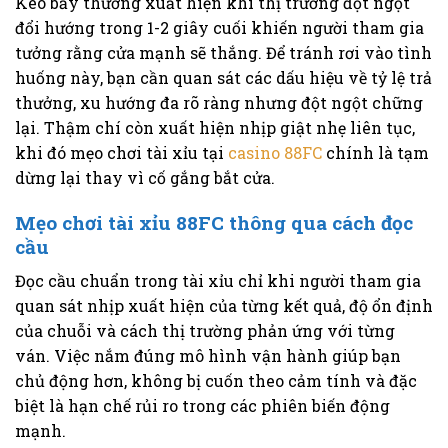
Kèo bẫy thường xuất hiện khi thị trường đột ngột
đổi hướng trong 1-2 giây cuối khiến người tham gia
tưởng rằng cửa mạnh sẽ thắng. Để tránh rơi vào tình
huống này, bạn cần quan sát các dấu hiệu về tỷ lệ trả
thưởng, xu hướng đa rõ ràng nhưng đột ngột chững
lại. Thậm chí còn xuất hiện nhịp giật nhẹ liên tục,
khi đó mẹo chơi tài xỉu tại
casino 88FC
chính là tạm
dừng lại thay vì cố gắng bắt cửa.
Mẹo chơi tài xỉu 88FC thông qua cách đọc
cầu
Đọc cầu chuẩn trong tài xỉu chỉ khi người tham gia
quan sát nhịp xuất hiện của từng kết quả, độ ổn định
của chuỗi và cách thị trường phản ứng với từng
ván. Việc nắm đúng mô hình vận hành giúp bạn
chủ động hơn, không bị cuốn theo cảm tính và đặc
biệt là hạn chế rủi ro trong các phiên biến động
mạnh.