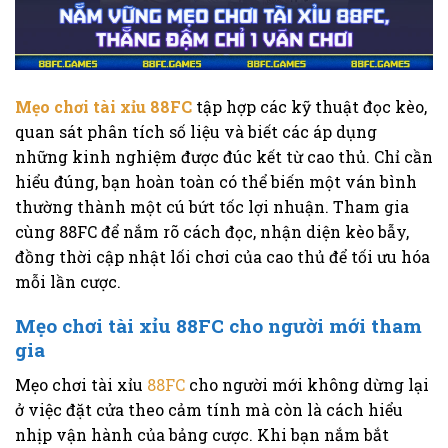
Mẹo chơi tài xỉu 88FC
tập hợp các kỹ thuật đọc kèo,
quan sát phân tích số liệu và biết các áp dụng
những kinh nghiệm được đúc kết từ cao thủ. Chỉ cần
hiểu đúng, bạn hoàn toàn có thể biến một ván bình
thường thành một cú bứt tốc lợi nhuận. Tham gia
cùng 88FC để nắm rõ cách đọc, nhận diện kèo bẫy,
đồng thời cập nhật lối chơi của cao thủ để tối ưu hóa
mỗi lần cược.
Mẹo chơi tài xỉu 88FC cho người mới tham
gia
Mẹo chơi tài xỉu
88FC
cho người mới không dừng lại
ở việc đặt cửa theo cảm tính mà còn là cách hiểu
nhịp vận hành của bảng cược. Khi bạn nắm bắt