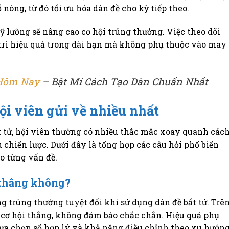
nóng, từ đó tối ưu hóa dàn đề cho kỳ tiếp theo.
ỹ lưỡng sẽ nâng cao cơ hội trúng thưởng. Việc theo dõi
 trì hiệu quả trong dài hạn mà không phụ thuộc vào may
 Hôm Nay
– Bật Mí Cách Tạo Dàn Chuẩn Nhất
i viên gửi về nhiều nhất
t tử, hội viên thường có nhiều thắc mắc xoay quanh các
u chiến lược. Dưới đây là tổng hợp các câu hỏi phổ biến
ho từng vấn đề.
 thắng không?
 trúng thưởng tuyệt đối khi sử dụng dàn đề bất tử. Trê
 cơ hội thắng, không đảm bảo chắc chắn. Hiệu quả phụ
 lựa chọn số hợp lý và khả năng điều chỉnh theo xu hướn