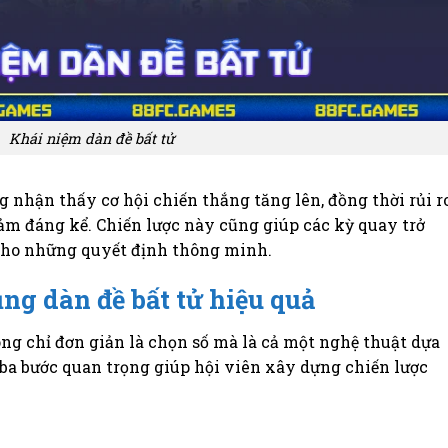
Khái niệm dàn đề bất tử
 nhận thấy cơ hội chiến thắng tăng lên, đồng thời rủi r
ảm đáng kể. Chiến lược này cũng giúp các kỳ quay trở
cho những quyết định thông minh.
g dàn đề bất tử hiệu quả
ông chỉ đơn giản là chọn số mà là cả một nghệ thuật dựa
à ba bước quan trọng giúp hội viên xây dựng chiến lược