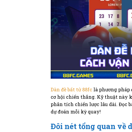
Dàn đề bất tử 88fc
là phương pháp 
cơ hội chiến thắng. Kỹ thuật này k
phân tích chiến lược lâu dài. Đọc b
dự đoán mỗi kỳ quay!
Đôi nét tổng quan về d