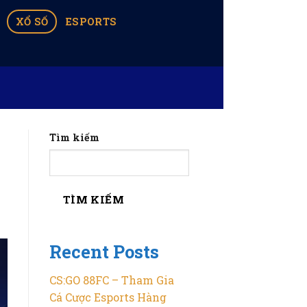
XỔ SỐ
ESPORTS
Tìm kiếm
TÌM KIẾM
Recent Posts
CS:GO 88FC – Tham Gia
Cá Cược Esports Hàng