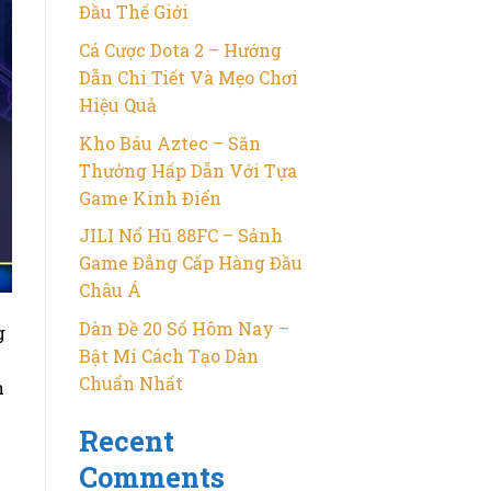
Đầu Thế Giới
Cá Cược Dota 2 – Hướng
Dẫn Chi Tiết Và Mẹo Chơi
Hiệu Quả
Kho Báu Aztec – Săn
Thưởng Hấp Dẫn Với Tựa
Game Kinh Điển
JILI Nổ Hũ 88FC – Sảnh
Game Đẳng Cấp Hàng Đầu
Châu Á
Dàn Đề 20 Số Hôm Nay –
g
Bật Mí Cách Tạo Dàn
Chuẩn Nhất
n
Recent
Comments