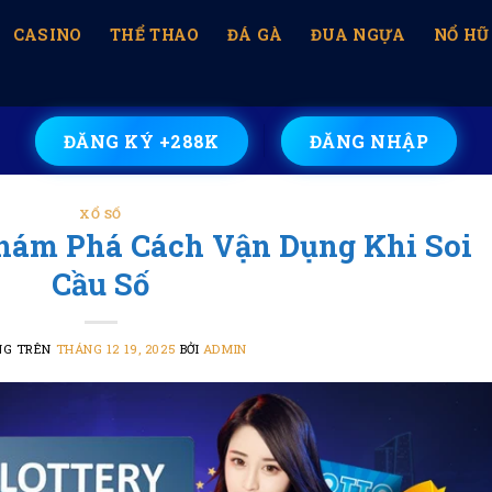
CASINO
THỂ THAO
ĐÁ GÀ
ĐUA NGỰA
NỔ HŨ
ĐĂNG KÝ +288K
ĐĂNG NHẬP
XỔ SỐ
Khám Phá Cách Vận Dụng Khi Soi
Cầu Số
NG TRÊN
THÁNG 12 19, 2025
BỞI
ADMIN