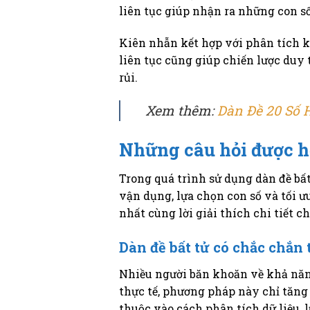
liên tục giúp nhận ra những con số 
Kiên nhẫn kết hợp với phân tích k
liên tục cũng giúp chiến lược duy
rủi.
Xem thêm:
Dàn Đề 20 Số
Những câu hỏi được hộ
Trong quá trình sử dụng dàn đề bấ
vận dụng, lựa chọn con số và tối ư
nhất cùng lời giải thích chi tiết c
Dàn đề bất tử có chắc chắn
Nhiều người băn khoăn về khả năng
thực tế, phương pháp này chỉ tăng
thuộc vào cách phân tích dữ liệu,